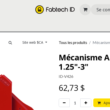
Se co
its
Nos services
À propos
Ressources
Site web $CA
Tous les produits
Mécanisme 
Mécanisme Ab
1.25"-3"
ID-V426
62,73
$
Ajou