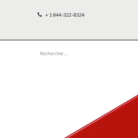
+ 1 844-322-8324
Accueil
Nos produ