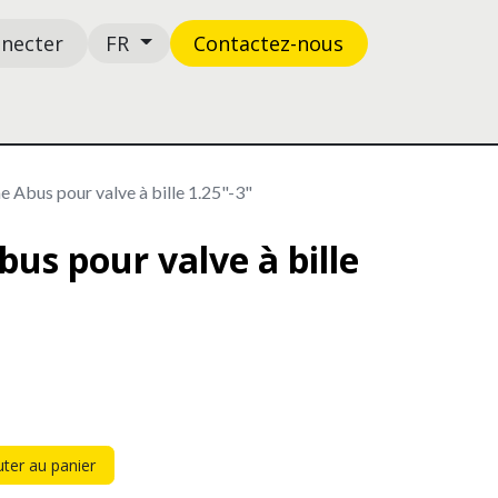
nnecter
Contactez-n​​​​ous
FR
Boutique
Support
Abus pour valve à bille 1.25"-3"
us pour valve à bille
ter au panier