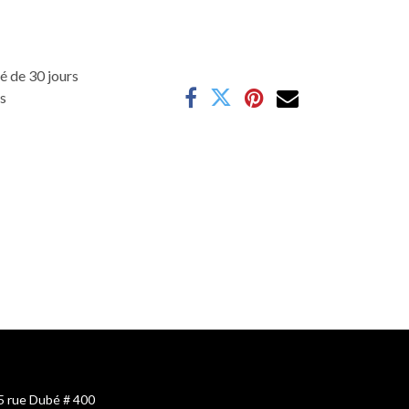
é de 30 jours
es
5 rue Dubé # 400