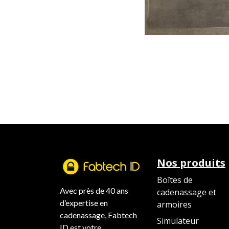
Nos produits
Boîtes de
Avec près de 40 ans
cadenassage et
d’expertise en
armoires
cadenassage, Fabtech
Simulateur
ID est votre