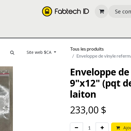
Se co
its
Nos services
À propos
Ressources
Tous les produits
Site web $CA
Enveloppe de vinyle referma
Enveloppe de
9"x12" (pqt de
laiton
233,00
$
Ajou