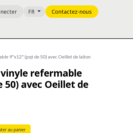
nnecter
Contactez-n​​​​ous
FR
Boutique
Support
ble 9"x12" (pqt de 50) avec Oeillet de laiton
 vinyle refermable
 50) avec Oeillet de
ter au panier