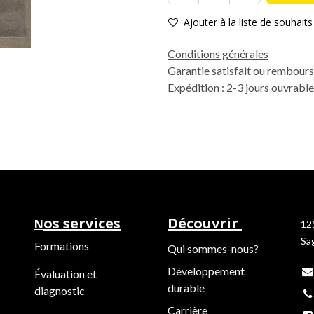
Ajouter à la liste de souhaits
Conditions générales
Garantie satisfait ou rembours
Expédition : 2-3 jours ouvrabl
os services
Découvrir
N
12
Sa
Formations
Qui sommes-nous?
Développement
Évaluation et
durable
diagnostic
Carrière