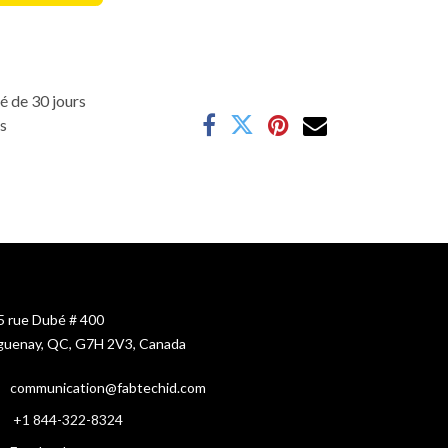
é de 30 jours
es
5 rue Dubé # 400
guenay, QC, G7H 2V3, Canada
c
ommunication@fabtechid.com
+1
844-322-8324