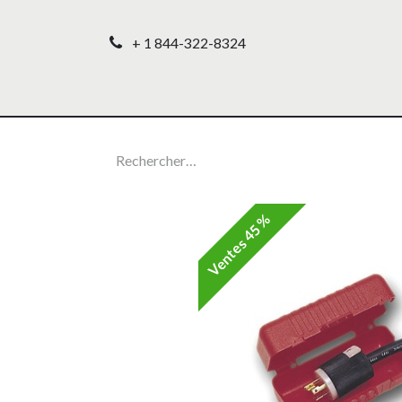
+ 1 844-322-8324
Accueil
Nos produ
Ventes 45 %