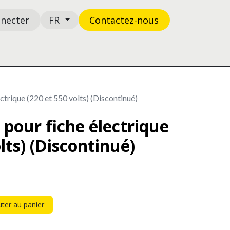
nnecter
Contactez-n​​​​ous
FR
Boutique
Support
ctrique (220 et 550 volts) (Discontinué)
pour fiche électrique
lts) (Discontinué)
ter au panier