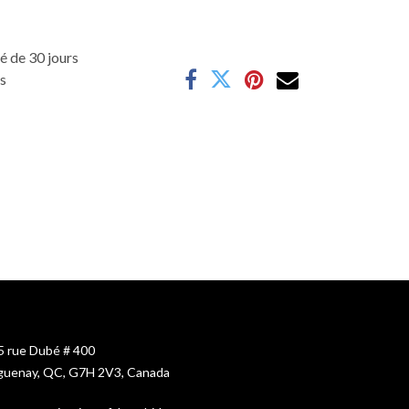
é de 30 jours
es
5 rue Dubé # 400
guenay, QC, G7H 2V3, Canada