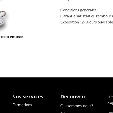
Conditions générales
Garantie satisfait ou rembours
Expédition : 2-3 jours ouvrabl
os services
Découvrir
N
12
Sa
Formations
Qui sommes-nous?