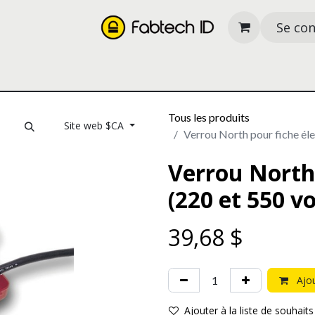
Se co
its
Nos services
À propos
Ressources
Tous les produits
Site web $CA
Verrou North pour fiche éle
Verrou North 
(220 et 550 vo
39,68
$
Ajou
Ajouter à la liste de souhaits