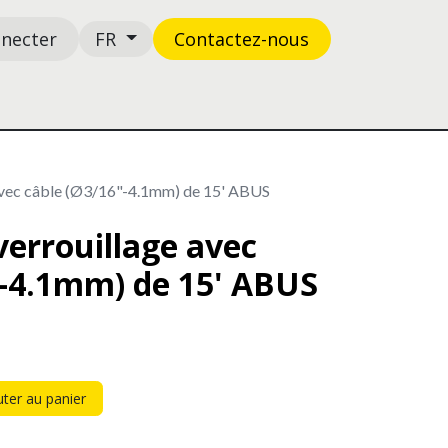
nnecter
Contactez-n​​​​ous
FR
Boutique
Support
 avec câble (Ø3/16"-4.1mm) de 15' ABUS
 verrouillage avec
"-4.1mm) de 15' ABUS
ter au panier