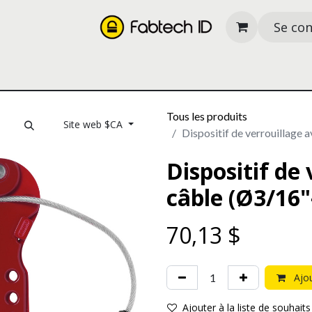
Se co
its
Nos services
À propos
Ressources
Tous les produits
Site web $CA
Dispositif de verrouillage
Dispositif de
câble (Ø3/16
70,13
$
Ajou
Ajouter à la liste de souhaits