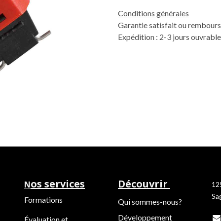
Conditions générales
Garantie satisfait ou rembours
Expédition : 2-3 jours ouvrabl
os services
Découvrir
N
12
Sa
Formations
Qui sommes-nous?
Développement
Évaluation et