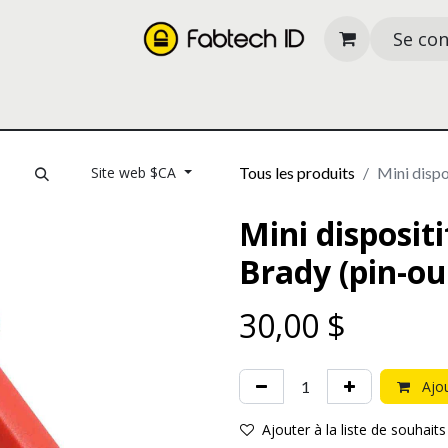
Se co
its
Nos services
À propos
Ressources
Site web $CA
Tous les produits
Mini dispo
Mini disposit
Brady (pin-ou
30,00
$
Ajou
Ajouter à la liste de souhaits