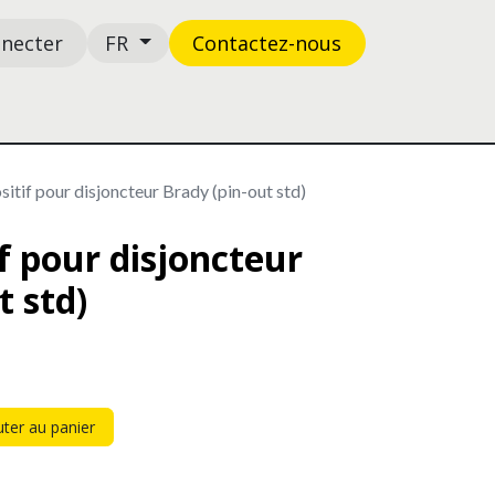
nnecter
Contactez-n​​​​ous
FR
Boutique
Support
sitif pour disjoncteur Brady (pin-out std)
if pour disjoncteur
t std)
ter au panier