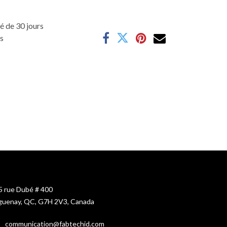
é de 30 jours
es
5 rue Dubé # 400
guenay, QC, G7H 2V3, Canada
c
ommunication@fabtechid.com