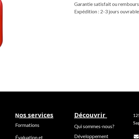
Garantie satisfait ou rembours
Expédition : 2-3 jours ouvrabl
os services
Découvrir
N
12
Sa
Formations
Qui sommes-nous?
Développement
Évaluation et