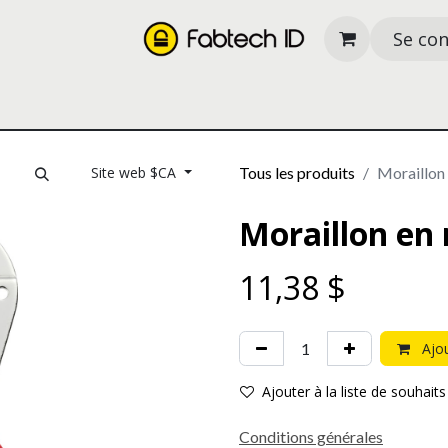
Se co
its
Nos services
À propos
Ressources
Site web $CA
Tous les produits
Moraillon
Moraillon en
11,38
$
Ajou
Ajouter à la liste de souhaits
Conditions générales