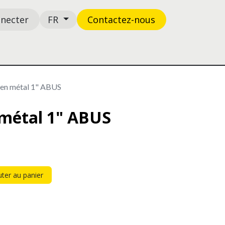
nnecter
Contactez-n​​​​ous
FR
Boutique
Support
 en métal 1" ABUS
 métal 1" ABUS
ter au panier