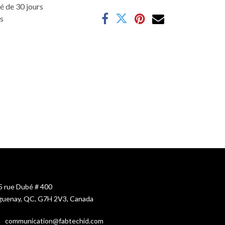
é de 30 jours
es
5 rue Dubé # 400
guenay, QC, G7H 2V3, Canada
c
ommunication@fabtechid.com