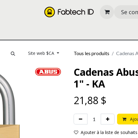
Se co
its
Nos services
À propos
Ressources
Site web $CA
Tous les produits
Cadenas A
Cadenas Abus
1" - KA
21,88
$
Ajou
Ajouter à la liste de souhaits