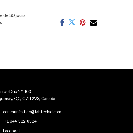
é de 30 jours
es
5 rue Dubé # 400
guenay, QC, G7H 2V3, Canada
c
ommunication@fabtechid.com
+1
844-322-8324
Facebook