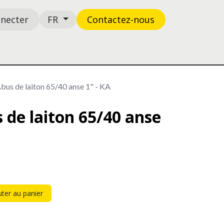
nnecter
Contactez-n​​​​ous
FR
Boutique
Support
bus de laiton 65/40 anse 1" - KA
 de laiton 65/40 anse
ter au panier