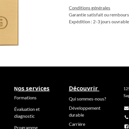
Conditions générales
Garantie satisfait ou rembours
Expédition : 2-3 jours ouvrabl
os services
Découvrir
N
12
Sa
Formations
Qui sommes-nous?
Développement
Évaluation et
durable
diagnostic
Carrière
Programme