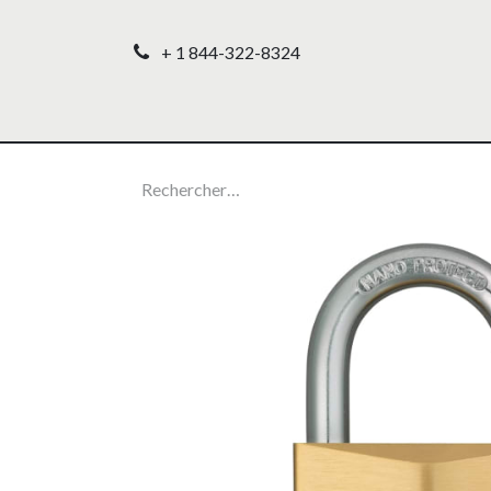
+ 1 844-322-8324
Accueil
Nos produ