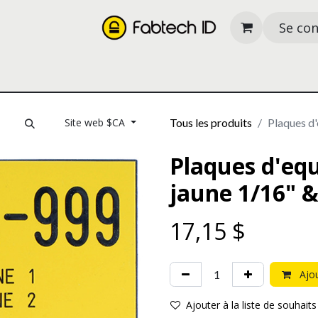
Se co
its
Nos services
À propos
Ressources
Site web $CA
Tous les produits
Plaques d
Plaques d'eq
jaune 1/16" &
17,15
$
Ajou
Ajouter à la liste de souhaits