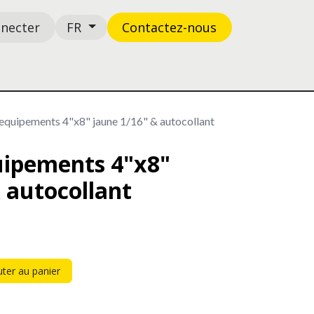
nnecter
Contactez-n​​​​ous
FR
Boutique
Support
'equipements 4"x8" jaune 1/16" & autocollant
uipements 4"x8"
 autocollant
ter au panier