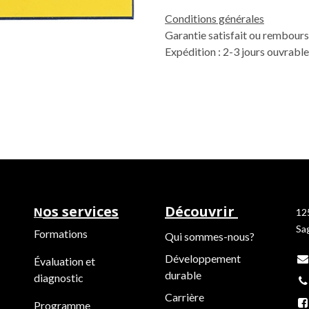
Conditions générales
Garantie satisfait ou rembours
Expédition : 2-3 jours ouvrabl
os services
Découvrir
N
12
Sa
Formations
Qui sommes-nous?
Développement
Évaluation et
durable
diagnostic
Carrière
Programme