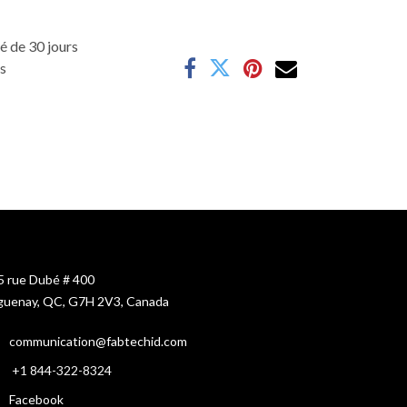
é de 30 jours
es
5 rue Dubé # 400
guenay, QC, G7H 2V3, Canada
c
ommunication@fabtechid.com
+1
844-322-8324
Facebook