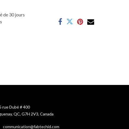
é de 30 jours
es
5 rue Dubé # 400
guenay, QC, G7H 2V3, Canada
c
ommunication@fabtechid.com