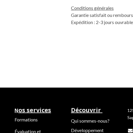
Conditions générales
Garantie satisfait ou rembours
Expédition : 2-3 jours ouvrabl
os services
Découvrir
N
12
Sa
Formations
Qui sommes-nous?
Développement
Évaluation et