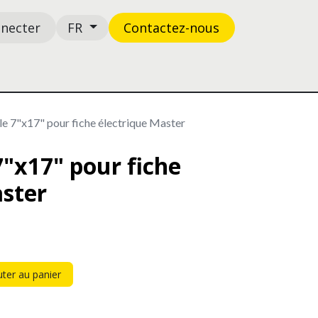
nnecter
Contactez-n​​​​ous
FR
Boutique
Support
le 7"x17" pour fiche électrique Master
7"x17" pour fiche
aster
ter au panier