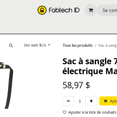
Se co
its
Nos services
À propos
Ressources
Site web $CA
Tous les produits
Sac à sang
Sac à sangle 
électrique M
58,97
$
Ajou
Ajouter à la liste de souhaits