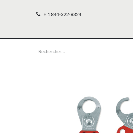
+ 1 844-322-8324
Accueil
Nos produ