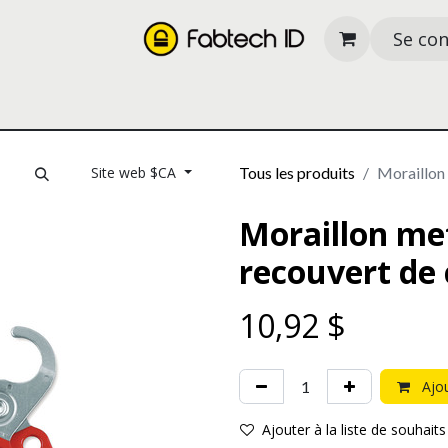
Se co
its
Nos services
À propos
Ressources
Site web $CA
Tous les produits
Moraillon
Moraillon me
recouvert de
10,92
$
Ajou
Ajouter à la liste de souhaits