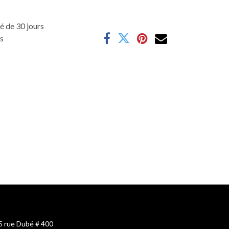
é de 30 jours
es
5 rue Dubé # 400