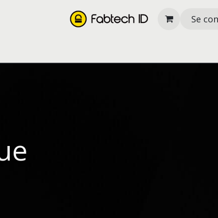
Se co
its
Nos services
À propos
Ressources
ue