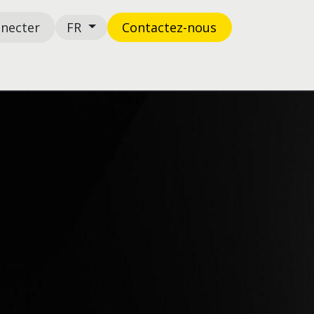
nnecter
Contactez-n​​​​ous
FR
Boutique
Support