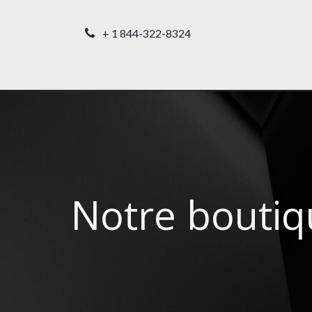
+ 1 844-322-8324
Accueil
Nos produ
Notre boutiq