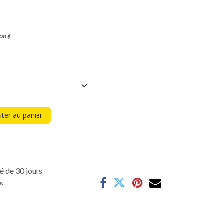
,00
$
ter au panier
é de 30 jours
es