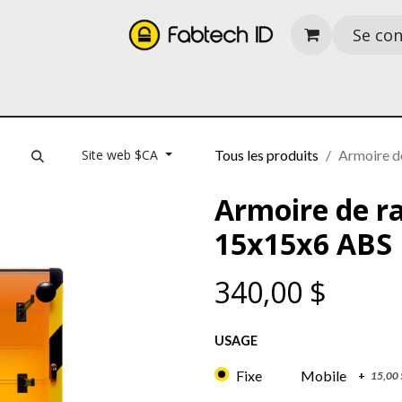
Se co
its
Nos services
À propos
Ressources
Site web $CA
Tous les produits
Armoire d
Armoire de r
15x15x6 ABS
340,00
$
USAGE
Fixe
Mobile
+
15,00