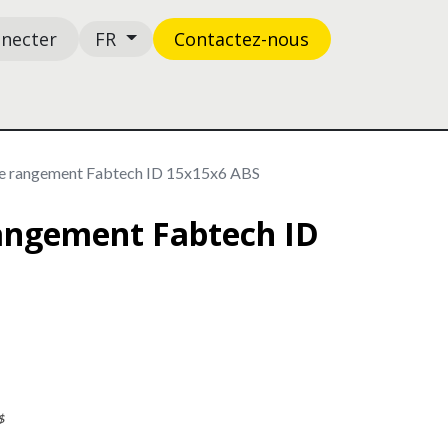
nnecter
Contactez-n​​​​ous
FR
Boutique
Support
e rangement Fabtech ID 15x15x6 ABS
angement Fabtech ID
$