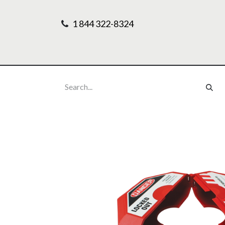
1 844 322-8324
Home
Our Pr