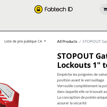
oducts
Our Services
About us
Resources
Liste de prix publique CA
All Products
STOPOUT Gate 
STOPOUT Gat
Lockouts 1" t
Empêche les poignées de valve 
position avant le verrouillage
Verrouille complètement la poig
dans laquelle elle se trouvait a
La conception de pointe uniqu
assurer la sécurité