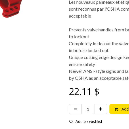
Les nouveaux panneaux et étiqu
sont reconnus par l'OSHA comme
acceptable
Prevents valve handles from be
to lockout
Completely locks out the valve
in before locked out
Unique cutting edge design k
ensure safety
Newer ANSI-style signs and lab
by OSHA as an acceptable safe
22.11
$
Add 
Add to wishlist