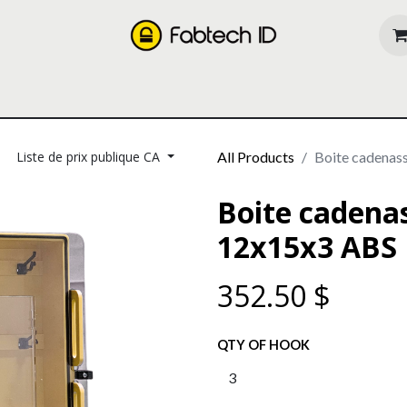
oducts
Our Services
About us
Resources
Liste de prix publique CA
All Products
Boite cadenas
Boite cadena
12x15x3 ABS
352.50
$
QTY OF HOOK