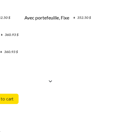
Avec portefeuille, Fixe
52.50
$
+
352.50
$
+
360.93
$
+
360.93
$
to cart
e