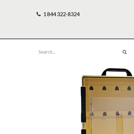
1 844 322-8324
Home
Our Pr