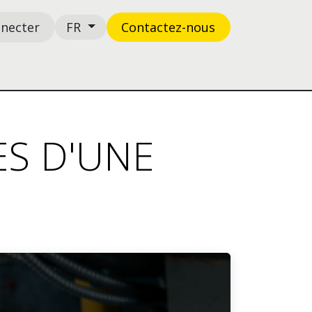
nnecter
Contactez-n​​​​ous
FR
Boutique
Support
ES D'UNE