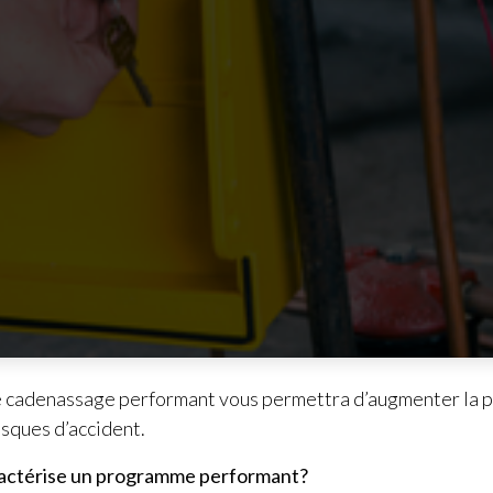
cadenassage performant vous permettra d’augmenter la pr
risques d’accident.
ractérise un programme performant?