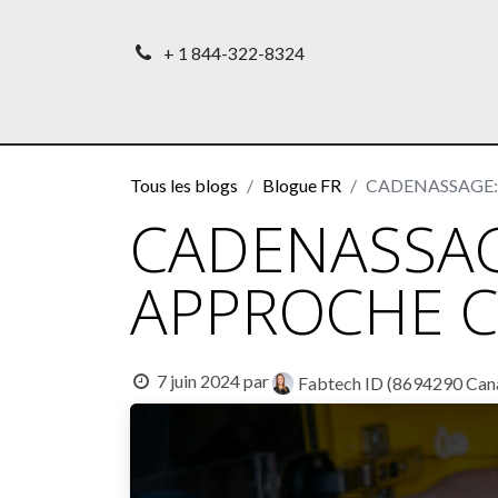
+ 1 844-322-8324
Accueil
Nos produ
Tous les blogs
Blogue FR
CADENASSAGE:
CADENASSAG
APPROCHE C
7 juin 2024
par
Fabtech ID (8694290 Cana